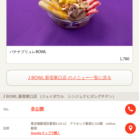
バナナブリュレBOWL
1,780
J BOWL 新宿東口店 のメニュー一覧に戻る
J BOWL 新宿東口店 （ジェイボウル シンジュクヒガシグチテン）
非公開
TEL
東京都新宿区新宿3-15-11 アドホック新宿ビル5階 reDine
住所
新宿
Googleマップで開く